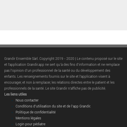
Grandir Ensemble Sàrl. Copyright 2019 - 2020 | Le contenu proposé sur le site
et l'application Grandir.app ne sert qu’à des fins d’information et ne remplace
pas l’opinion d’un professionnel de la santé ou du développement des
enfants. Les renseignements fournis sur le site et l'application visent à
encourager, et non à remplacer, les relations directes entre le patient et les
professionnels de la santé. Le site Grandir n'affiche pas de publicité.
Les liens utiles
Nous contacter
Conditions d’utilisation du site et de l’app Grandir.
Politique de confidentialité
Mentions légales
Login pour pédiatre