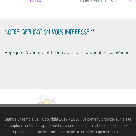
AYSSHA
11 JUIN 2020 AT 0 H 53 MIN
REPLY
NOTRE APPLICATION VOUS INTÉRESSE ?
Rejoignez l’aventure et télécharger notre application sur iPhone.
Grandir Ensemble Sàrl. Copyright 2019 - 2020 | Le contenu proposé sur le site
et l'application Grandir.app ne sert qu’à des fins d’information et ne remplace
pas l’opinion d’un professionnel de la santé ou du développement des