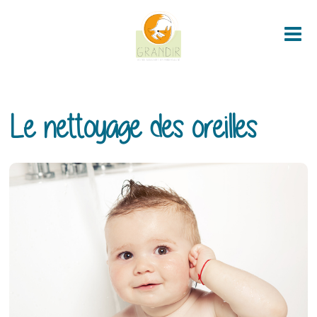
not home !!!
Me
Le nettoyage des oreilles