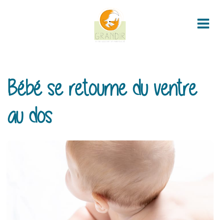
not home !!!
Me
Bébé se retourne du ventre
au dos