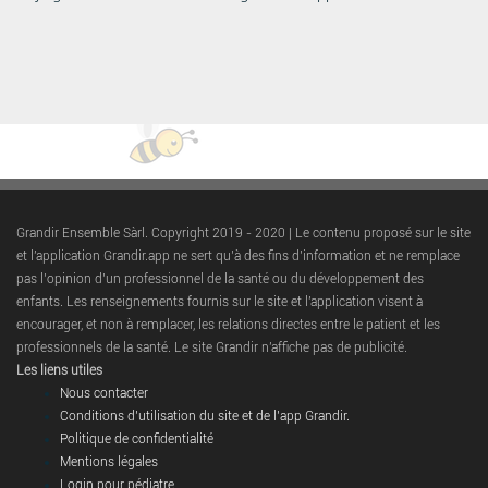
Grandir Ensemble Sàrl. Copyright 2019 - 2020 | Le contenu proposé sur le site
et l'application Grandir.app ne sert qu’à des fins d’information et ne remplace
pas l’opinion d’un professionnel de la santé ou du développement des
enfants. Les renseignements fournis sur le site et l'application visent à
encourager, et non à remplacer, les relations directes entre le patient et les
professionnels de la santé. Le site Grandir n'affiche pas de publicité.
Les liens utiles
Nous contacter
Conditions d’utilisation du site et de l’app Grandir.
Politique de confidentialité
Mentions légales
Login pour pédiatre