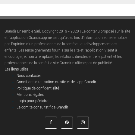
Grandir Ensemble Sàrl. Copyright 2019 - 2020 | Le contenu proposé sur le site
et l'application Grandir.app ne sert qu’à des fins d’information et ne remplace
pas l’opinion d’un professionnel de la santé ou du développement des
enfants. Les renseignements fournis sur le site et l'application visent à
encourager, et non à remplacer, les relations directes entre le patient et les
professionnels de la santé. Le site Grandir n'affiche pas de publicité.
Les liens utiles
Nous contacter
Conditions d’utilisation du site et de l’app Grandir.
Politique de confidentialité
Mentions légales
Login pour pédiatre
Le comité consultatif de Grandir