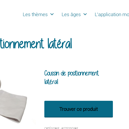
Les thèmes
Les âges
L'application mo
tionnement latéral
Coussin de positionnement
latéral
Trouver ce produit
CATÉGORIE :
ACCESSOIRE