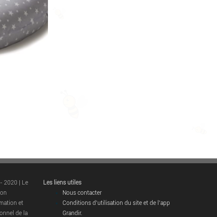
- 2020 | Le
Les liens utiles
ion
Nous contacter
rmation et
Conditions d’utilisation du site et de l’app
onnel de la
Grandir.