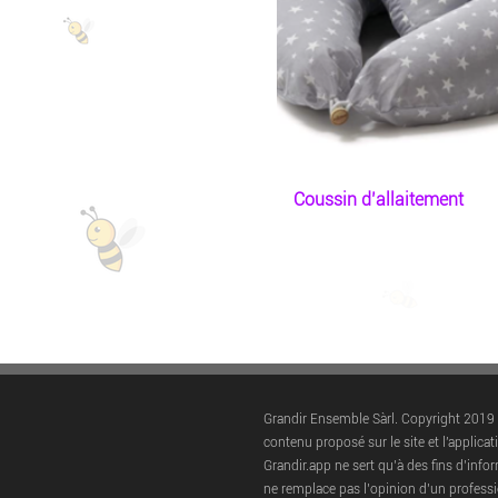
Coussin d’allaitement
Grandir Ensemble Sàrl. Copyright 2019 
contenu proposé sur le site et l'applicat
Grandir.app ne sert qu’à des fins d’info
ne remplace pas l’opinion d’un professi